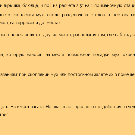
(крышка, блюдце, и пр.) из расчета 2,5г на 1 приманочную стац
шего скопления мух: около разделочных столов в ресторанах
ов; на террасах и др. местах.
но переставлять в другие места, располагая там, где наблюда
ы, которую наносят на места возможной посадки мух: оконн
заниям: при скоплении мух или постоянном залете их в помеще
ств. Не имеет запаха. Не оказывает вредного воздействия на че
твия.