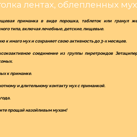
толка лентах, облепленных му
щевая приманка в виде порошка, таблеток или гранул жел
ного типа, включая лечебные, детские, пищевые.
к имаго мух и сохраняет свою активность до 3-х месяцев.
сокоактивное соединение из группы пиретроидов Зетаципер
комых.
ых к приманке.
отному и длительному контакту мух с приманкой.
года.
жите прощай назойливым мухам!