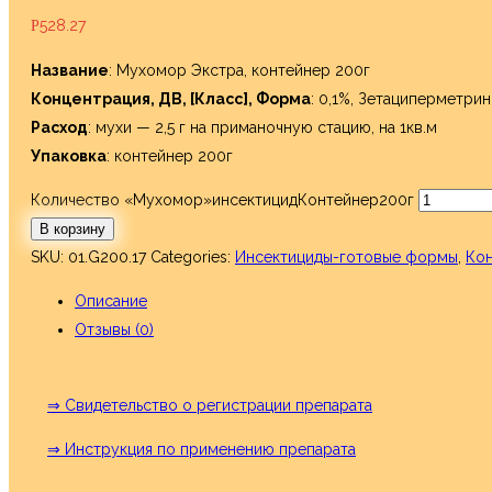
528.27
Р
Название
: Мухомор Экстра, контейнер 200г
Концентрация, ДВ, [Класс], Форма
: 0,1%, Зетациперметри
Расход
: мухи — 2,5 г на приманочную стацию, на 1кв.м
Упаковка
: контейнер 200г
Количество «Мухомор»инсектицидКонтейнер200г
В корзину
SKU:
01.G200.17
Categories:
Инсектициды-готовые формы
,
Кон
Описание
Отзывы (0)
⇒ Свидетельство о регистрации препарата
⇒ Инструкция по применению препарата