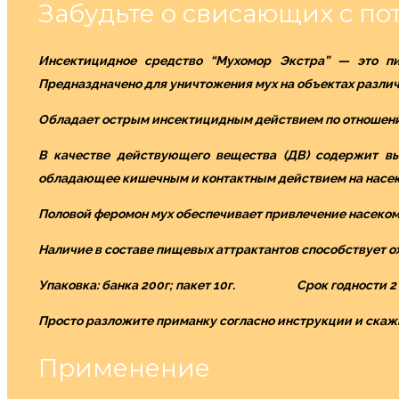
Забудьте о свисающих с по
Инсектицидное средство “Мухомор Экстра” — это пи
Предназдначено для уничтожения мух на объектах различ
Обладает острым инсектицидным действием по отношению 
В качестве действующего вещества (ДВ) содержит вы
обладающее кишечным и контактным действием на насе
Половой феромон мух обеспечивает привлечение насеком
Наличие в составе пищевых аттрактантов способствует ох
Упаковка: банка 200г; пакет 10г. Срок годности 2 
Просто разложите приманку согласно инструкции и ска
Применение