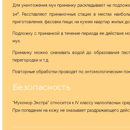
Для уничтожения мух приманку раскладывают на подложки 
2
1м
. Расставляют приманочные стации в местах наиболь
приготовления, фасовки пищи; на кухнях квартир жилых дом
Подложку с приманкой в течение периода ее действия мож
мух.
Приманку можно смачивать водой до образования паст
перегородки и т.д.
Повторные обработки проводят по энтомологическим пока
Безопасность
“Мухомор Экстра” относится к IV классу малоопасных сред
При попадании на кожу не оказывает раздражающего дейс