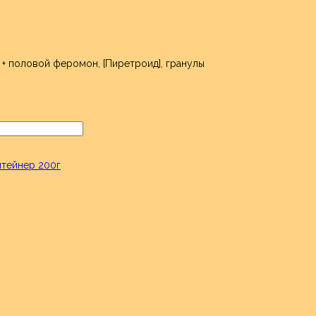
н + половой феромон, [Пиретроид], гранулы
тейнер 200г