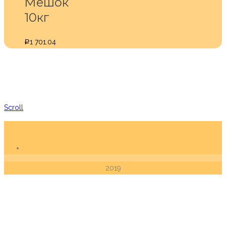
Мешок
10кг
1 701.04
Р
Scroll
2019